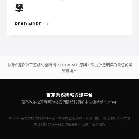
學
21
READ MORE
點
算
法
與
基
本
策
略：
2026
BLACKJACK
公
百家樂娛樂城資訊平台
式
隱私政策
免責聲明
聯絡我們
關於我
關於本站編輯部
Sitemap
完
整
© 2026 百家樂娛樂城資訊平台・本站內容僅供資訊參考用途，請理性娛樂・本站
教
與任何娛樂城平台無隸屬關係・未成年請勿瀏覽
學