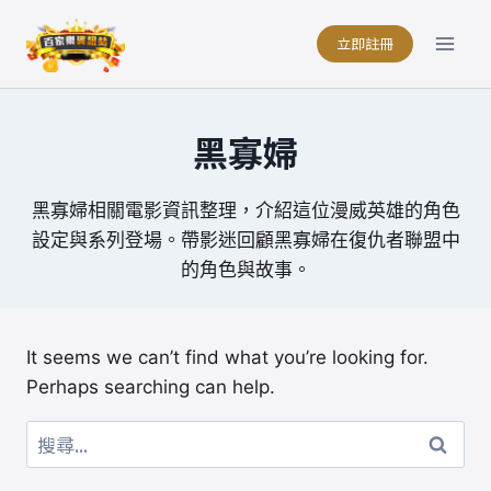
Skip
to
立即註冊
content
黑寡婦
黑寡婦相關電影資訊整理，介紹這位漫威英雄的角色
設定與系列登場。帶影迷回顧黑寡婦在復仇者聯盟中
的角色與故事。
It seems we can’t find what you’re looking for.
Perhaps searching can help.
搜
尋