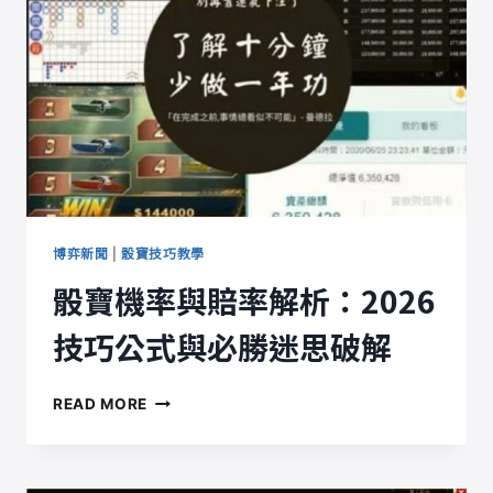
2026
破
解
必
勝
迷
思
與
實
戰
觀
博弈新聞
|
骰寶技巧教學
念
骰寶機率與賠率解析：2026
技巧公式與必勝迷思破解
骰
READ MORE
寶
機
率
與