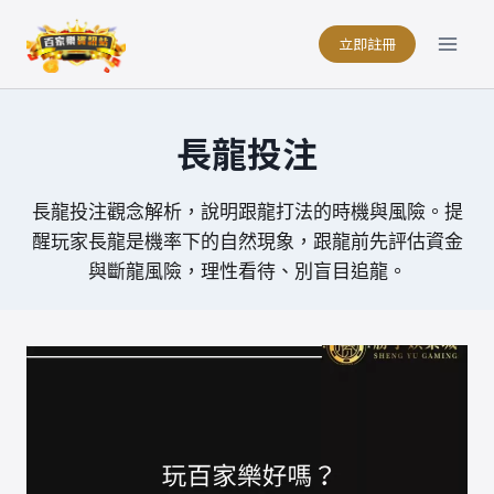
Skip
to
立即註冊
content
長龍投注
長龍投注觀念解析，說明跟龍打法的時機與風險。提
醒玩家長龍是機率下的自然現象，跟龍前先評估資金
與斷龍風險，理性看待、別盲目追龍。