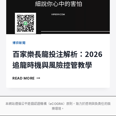
博弈新聞
百家樂長龍投注解析：2026
追龍時機與風險控管教學
百
READ MORE
家
樂
長
龍
投
注
解