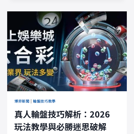
樂
城
GS
BET
評
測
2026
｜
出
金
速
度
與
信
譽
總
博弈新聞
|
輪盤技巧教學
整
真人輪盤技巧解析：2026
理
玩法教學與必勝迷思破解