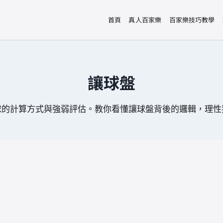
首頁
真人百家樂
百家樂技巧教學
讓球盤
球的計算方式與強弱評估。教你看懂讓球盤背後的邏輯，理性