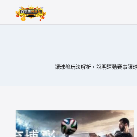
Skip
to
content
讓球盤玩法解析，說明運動賽事讓