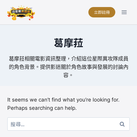
Skip
to
立即註冊
content
葛摩菈
葛摩菈相關電影資訊整理，介紹這位星際異攻隊成員
的角色背景。提供影迷關於角色故事與發展的討論內
容。
It seems we can’t find what you’re looking for.
Perhaps searching can help.
搜
尋