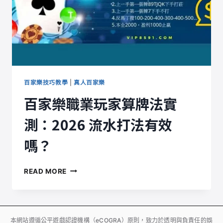
百家樂技巧教學
|
真人百家樂
百家樂職業玩家算牌法實
測：2026 流水打法有效
嗎？
百
READ MORE
家
樂
職
業
玩