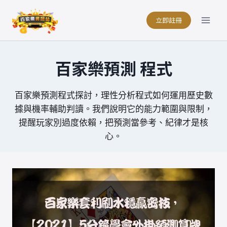
Skip
to
立即註冊
content
百家樂預測 程式
百家樂預測程式探討，理性分析程式如何運用歷史數
據與機率輔助判讀。我們說明它的能力範圍與限制，
提醒玩家別過度依賴，把預測當參考、紀律才是核
心。