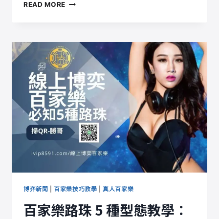
百
READ MORE
家
樂
五
星
打
法
解
析：
2026
打
法
邏
輯
與
風
險
控
管
博弈新聞
|
百家樂技巧教學
|
真人百家樂
教
百家樂路珠 5 種型態教學：
學