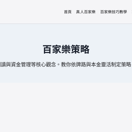
首頁
真人百家樂
百家樂技巧教學
百家樂策略
判讀與資金管理等核心觀念。教你依牌路與本金靈活制定策略