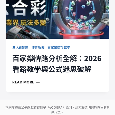
真人百家樂
|
博弈新聞
|
百家樂技巧教學
百家樂牌路分析全解：2026
看路教學與公式迷思破解
百
READ MORE
家
樂
牌
路
分
析