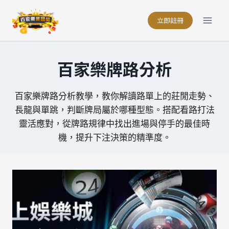
Skip
to
立即註冊
content
百家樂牌路分析
百家樂牌路分析教學，教你解讀路單上的莊閒走勢、
長龍與單跳，判斷牌局屬於哪種型態。搭配看路打法
靈活應對，從牌路規律中找出進場與停手的最佳時
機，提升下注決策的精準度。