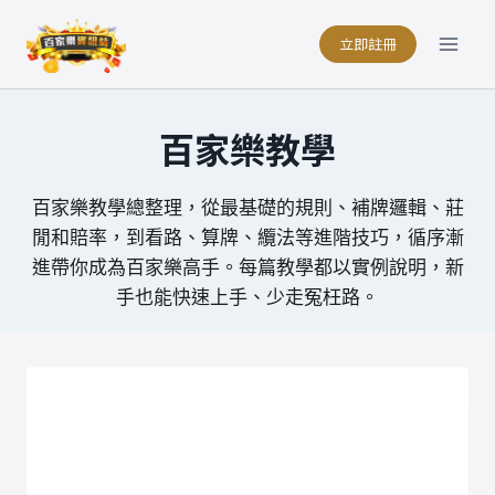
Skip
to
立即註冊
content
百家樂教學
百家樂教學總整理，從最基礎的規則、補牌邏輯、莊
閒和賠率，到看路、算牌、纜法等進階技巧，循序漸
進帶你成為百家樂高手。每篇教學都以實例說明，新
手也能快速上手、少走冤枉路。