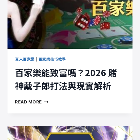
路
打
纜
6
大
觀
念
完
整
真人百家樂
|
百家樂技巧教學
教
百家樂能致富嗎？2026 賭
學
神戴子郎打法與現實解析
百
READ MORE
家
樂
能
致
富
嗎？