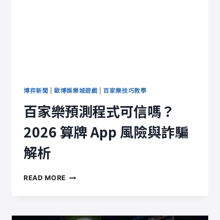
博弈新聞
|
歐博娛樂城遊戲
|
百家樂技巧教學
百家樂預測程式可信嗎？
2026 算牌 App 風險與詐騙
解析
百
READ MORE
家
樂
預
測