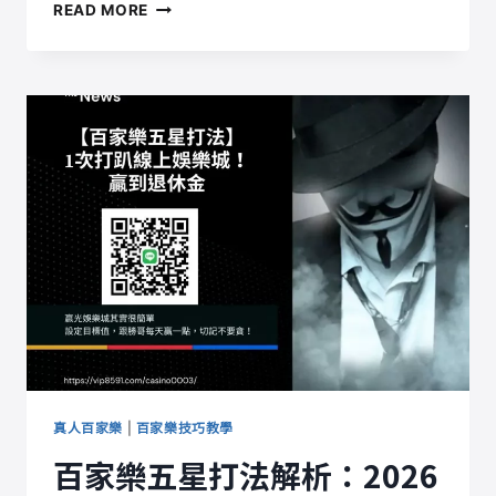
線
READ MORE
上
真
人
百
家
樂
能
賺
錢
嗎？
2026
完
整
教
學
與
理
性
真人百家樂
|
百家樂技巧教學
分
百家樂五星打法解析：2026
析