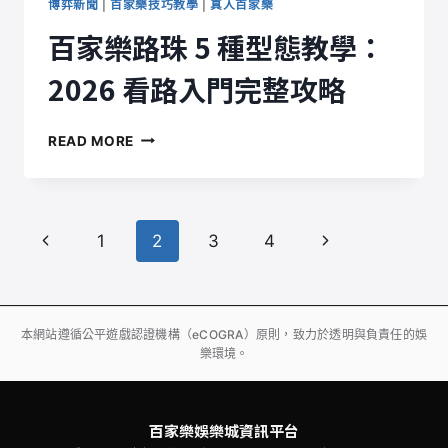
博弈新聞
|
百家樂技巧教學
|
真人百家樂
教
百家樂路珠 5 種型態教學：
學
2026 看路入門完整攻略
百
READ MORE
家
樂
路
珠
Page
Previous
Next
1
2
3
4
5
種
navigation
Page
Page
型
態
教
學：
2026
看
路
百家樂娛樂城資訊平台
入