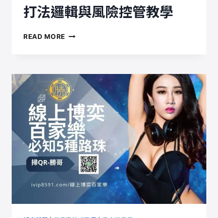
打法邏輯與風險控管教學
百
READ MORE
家
樂
五
星
打
法
解
析：
2026
打
法
邏
輯
與
風
險
控
管