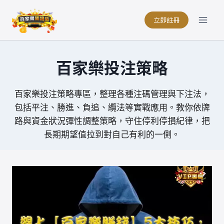
Skip
to
立即註冊
content
百家樂投注策略
百家樂投注策略專區，整理各種注碼管理與下注法，
包括平注、勝進、負追、纜法等實戰應用。教你依牌
路與資金狀況彈性調整策略，守住停利停損紀律，把
長期期望值拉到對自己有利的一側。