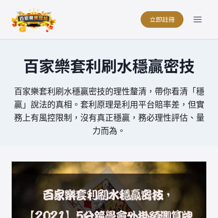
Skip
to
立即註冊
content
百家樂套利刷水穩贏密技
百家樂套利刷水穩贏密技的理性釐清，帶你看清「穩
贏」說法的真相。套利原理是利用平台賠率差，但實
務上有風控限制，沒有真正穩贏，務必理性評估、量
力而為。