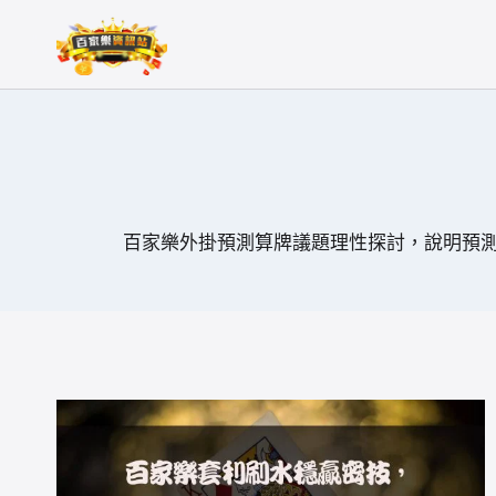
Skip
to
content
百家樂外掛預測算牌議題理性探討，說明預