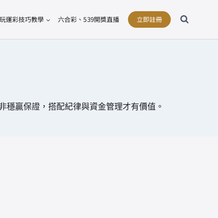
玩運彩技巧教學
六合彩、539開獎直播
立即註冊
非穩贏保證，搭配紀律與資金管理才有價值。