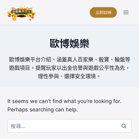
Skip
to
立即註冊
content
歐博娛樂
歐博娛樂平台介紹，涵蓋真人百家樂、骰寶、輪盤等
遊戲項目。提醒玩家以出金信譽與遊戲公平性為先，
理性參與、選擇安全環境。
It seems we can’t find what you’re looking for.
Perhaps searching can help.
搜
尋