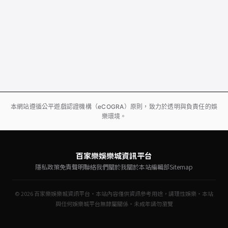
關
鍵
字:
百家樂娛樂城資訊平台
隱私政策
免責聲明
聯絡我們
關於我
關於本站編輯部
Sitemap
© 2026 百家樂娛樂城資訊平台・本站內容僅供資訊參考用途，請理性娛樂・本站
與任何娛樂城平台無隸屬關係・未成年請勿瀏覽