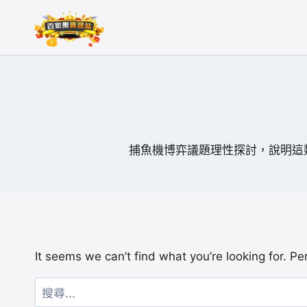
Skip
to
content
捕魚機博弈議題理性探討，說明這
It seems we can’t find what you’re looking for. P
搜
尋