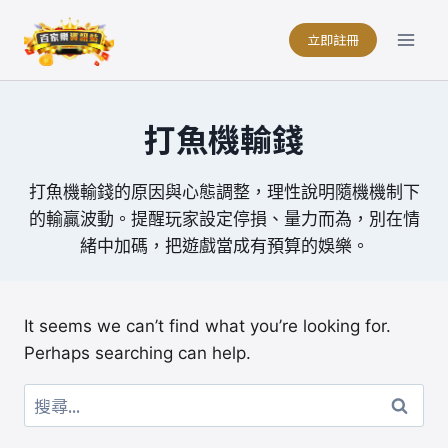
Skip
to
立即註冊
content
打魚機輸錢
打魚機輸錢的原因與心態調整，理性說明隨機機制下
的輸贏波動。提醒玩家設定停損、量力而為，別在情
緒中加碼，把遊戲當成有預算的娛樂。
It seems we can’t find what you’re looking for.
Perhaps searching can help.
搜
尋