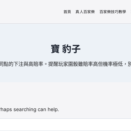
首頁
真人百家樂
百家樂技巧教學
寶 豹子
同點的下注與高賠率。提醒玩家圍骰雖賠率高但機率極低，
erhaps searching can help.