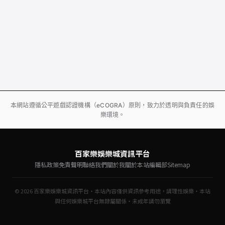
關
鍵
字:
百家樂娛樂城資訊平台
隱私政策
免責聲明
聯絡我們
關於我
關於本站編輯部
Sitemap
© 2026 百家樂娛樂城資訊平台・本站內容僅供資訊參考用途，請理性娛樂・本站
與任何娛樂城平台無隸屬關係・未成年請勿瀏覽