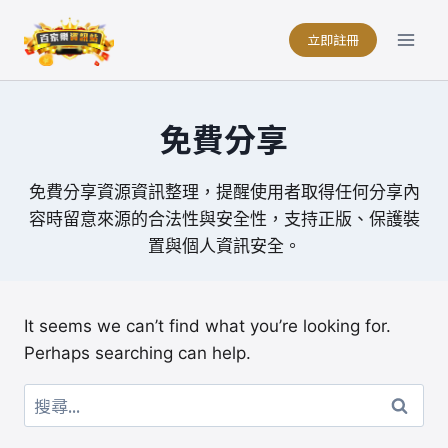
Skip
to
立即註冊
content
免費分享
免費分享資源資訊整理，提醒使用者取得任何分享內
容時留意來源的合法性與安全性，支持正版、保護裝
置與個人資訊安全。
It seems we can’t find what you’re looking for.
Perhaps searching can help.
搜
尋