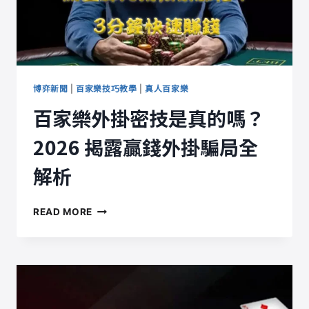
懂
的
下
注
觀
念
博弈新聞
|
百家樂技巧教學
|
真人百家樂
與
百家樂外掛密技是真的嗎？
資
金
2026 揭露贏錢外掛騙局全
管
理
解析
百
READ MORE
家
樂
外
掛
密
技