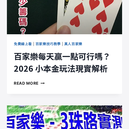
2026
經
典
纜
法
與
現
代
免費線上看
|
百家樂技巧教學
|
真人百家樂
應
百家樂每天贏一點可行嗎？
用
2026 小本金玩法現實解析
百
READ MORE
家
樂
每
天
贏
一
點