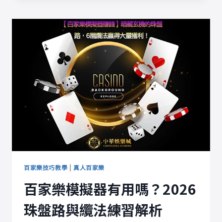
新
手
6
大
密
技：
2026
提
高
勝
率
的
必
學
觀
念
百家樂技巧教學
|
真人百家樂
解
百家樂模擬器有用嗎？2026
析
珠盤路與纜法練習解析