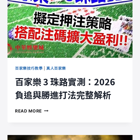
可
行
嗎？
2026
小
本
金
玩
法
現
實
百家樂技巧教學
|
真人百家樂
解
百家樂 3 珠路實測：2026
析
負追與勝進打法完整解析
百
READ MORE
家
樂
3
珠