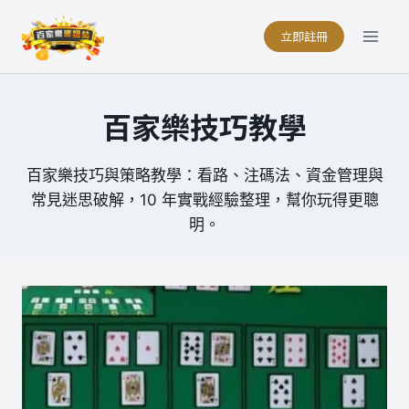
Skip
to
立即註冊
content
百家樂技巧教學
百家樂技巧與策略教學：看路、注碼法、資金管理與
常見迷思破解，10 年實戰經驗整理，幫你玩得更聰
明。