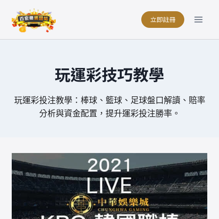
Skip
to
立即註冊
content
玩運彩技巧教學
玩運彩投注教學：棒球、籃球、足球盤口解讀、賠率
分析與資金配置，提升運彩投注勝率。