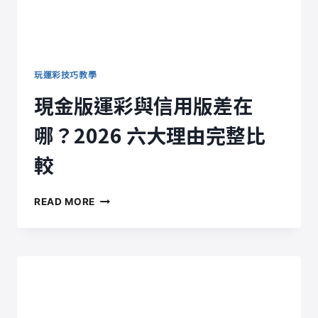
與
必
贏
迷
思
玩運彩技巧教學
解
現金版運彩與信用版差在
析
哪？2026 六大理由完整比
較
現
READ MORE
金
版
運
彩
與
信
用
版