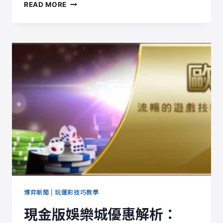
賽
READ MORE
馬
投
注
入
門：
2026
玩
法、
賠
率
與
外
掛
報
牌
風
險
解
博弈新聞
|
玩運彩技巧教學
析
現金版娛樂城優惠解析：