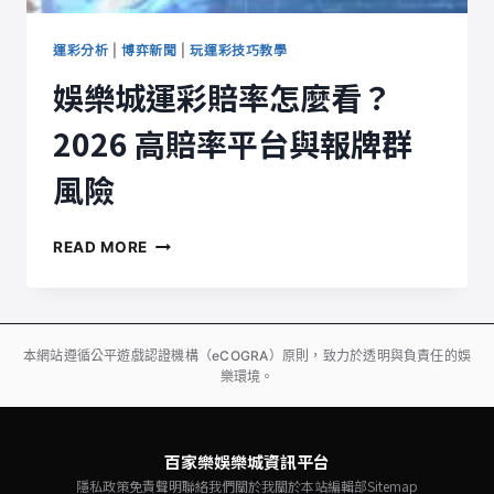
陷
阱
運彩分析
|
博弈新聞
|
玩運彩技巧教學
一
娛樂城運彩賠率怎麼看？
次
看
2026 高賠率平台與報牌群
懂
風險
娛
READ MORE
樂
城
運
彩
賠
率
怎
麼
看？
百家樂娛樂城資訊平台
2026
隱私政策
免責聲明
聯絡我們
關於我
關於本站編輯部
Sitemap