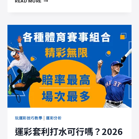
READ MORE
運
彩
即
時
比
分
攻
略：
2026
讓
球
盤、
獨
贏、
走
盤
完
整
玩運彩技巧教學
|
運彩分析
解
運彩套利打水可行嗎？2026
析