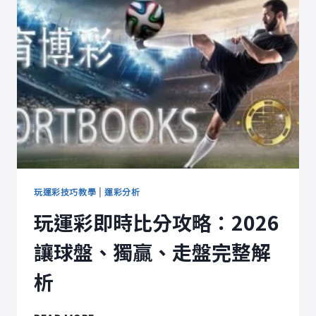
播
攻
略：
2026
賽
程、
轉
播
與
運
彩
解
析
玩運彩技巧教學
|
運彩分析
玩運彩即時比分攻略：2026
讓球盤、獨贏、走盤完整解
析
玩