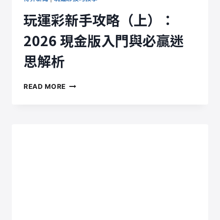
析
玩運彩新手攻略（上）：
2026 現金版入門與必贏迷
思解析
玩
READ MORE
運
彩
新
手
攻
略
（上）：
2026
現
金
版
入
門