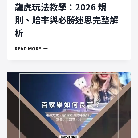
龍虎玩法教學：2026 規
則、賠率與必勝迷思完整解
析
龍
READ MORE
虎
玩
法
教
學：
2026
規
則、
賠
率
與
必
勝
迷