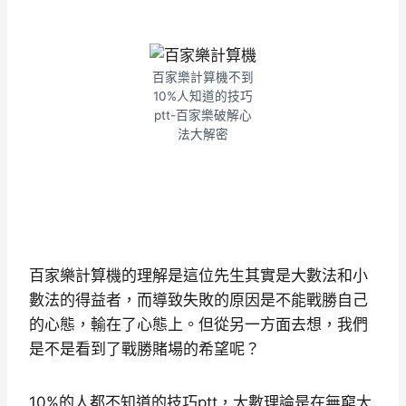
百家樂計算機不到
10%人知道的技巧
ptt-百家樂破解心
法大解密
百家樂計算機的理解是這位先生其實是大數法和小
數法的得益者，而導致失敗的原因是不能戰勝自己
的心態，輸在了心態上。但從另一方面去想，我們
是不是看到了戰勝賭場的希望呢？
10%的人都不知道的技巧ptt，大數理論是在無窮大