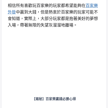
相信所有喜歡玩百家樂的玩家都希望能夠在
百家樂
外掛
中贏到大錢，但是熱衷於百家樂的玩家可能不
會知道，實際上，大部分玩家都是抱著美好的夢想
入場，帶著無限的失望灰溜溜地離場。
【揭秘】百家樂
贏錢必勝心得
我是隨性寫寫，把自己的體會告訴大家。我們不去
談中華娛樂城歐博的天才，因為在現實生活中更多
的是平凡的人，如何普通人在娛樂城中有長期贏利
的目標，是我一段時間彥想得最多得問題。這幾天