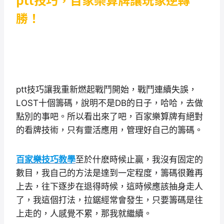
ptt技巧讓我重新燃起戰鬥開始，戰鬥連續失誤，
LOST十個籌碼，說明不是DB的日子，哈哈，去做
點別的事吧。所以看出來了吧，百家樂算牌有絕對
的看牌技術，只有靈活應用，管理好自己的籌碼。
百家樂技巧教學
至於什麽時候止贏，我沒有固定的
數目，我自己的方法是達到一定程度，籌碼很難再
上去，往下逐步在退得時候，這時候應該抽身走人
了，我這個打法，拉鋸經常會發生，只要籌碼是往
上走的，人感覺不累，那我就繼續。
還有這樣的打法最重要的是要忍得住，大家在贏的
時候一定可以忍得住的，但假設玩家已經輸了五個
碼了，那你也必須忍住，真的可以用時間去換回金