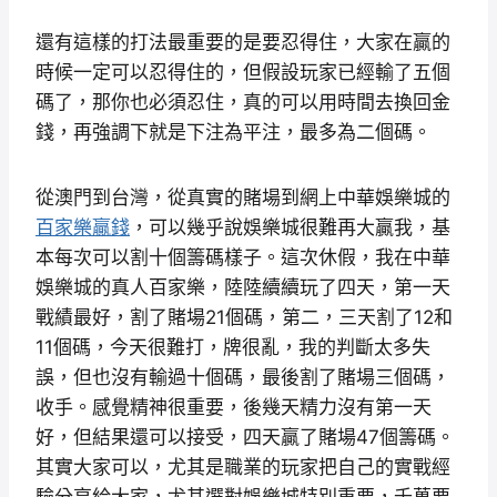
錢，再強調下就是下注為平注，最多為二個碼。
從澳門到台灣，從真實的賭場到網上中華娛樂城的
百家樂贏錢
，可以幾乎說娛樂城很難再大贏我，基
本每次可以割十個籌碼樣子。這次休假，我在中華
娛樂城的真人百家樂，陸陸續續玩了四天，第一天
戰績最好，割了賭場21個碼，第二，三天割了12和
11個碼，今天很難打，牌很亂，我的判斷太多失
誤，但也沒有輸過十個碼，最後割了賭場三個碼，
收手。感覺精神很重要，後幾天精力沒有第一天
好，但結果還可以接受，四天贏了賭場47個籌碼。
其實大家可以，尤其是職業的玩家把自己的實戰經
驗分享給大家，尤其選對娛樂城特別重要，千萬要
小心黑網。