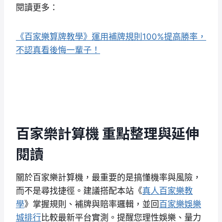
百家樂計算機 重點整理與延伸
閱讀
關於百家樂計算機，最重要的是搞懂機率與風險，
而不是尋找捷徑。建議搭配本站《
真人百家樂教
學
》掌握規則、補牌與賠率邏輯，並回
百家樂娛樂
城排行
比較最新平台實測。提醒您理性娛樂、量力
而為，任何宣稱穩贏或外掛的內容都應提高警覺；
若需要協助可參考
Gambling Therapy
國際資源。
最後更新 2026.06.05 ・ 百家樂編輯部覆核