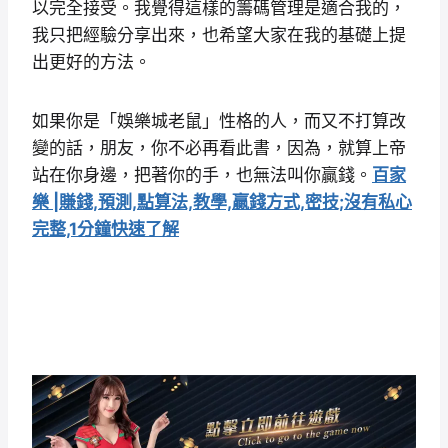
如果你是「娛樂城老鼠」性格的人，而又不打算改
變的話，朋友，你不必再看此書，因為，就算上帝
站在你身邊，把著你的手，也無法叫你贏錢。
百家
樂 |賺錢,預測,點算法,教學,贏錢方式,密技;沒有私心
完整,1分鐘快速了解
中華娛樂城-立即註冊