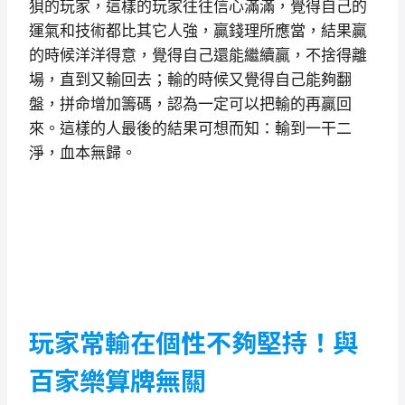
盤，拼命增加籌碼，認為一定可以把輸的再贏回
來。這樣的人最後的結果可想而知：輸到一干二
淨，血本無歸。
玩家常輸在個性不夠堅持
！與
百家樂算牌無關