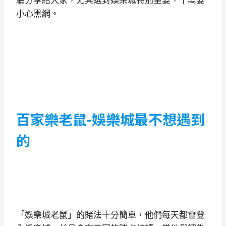
百家樂老鼠-娛樂城最不想遇到
的
「娛樂城老鼠」的賭法十分簡單，他們每天都會登
入娛樂城，並且會在不同的賭桌打轉，當他們認為
時機成熟便會馬上下注，通常，不論輸贏，他們的
注碼都不會超過三注，就算連贏三局，他們也不會
繼續，得手後便收手。如果輸了錢，也不會長追下