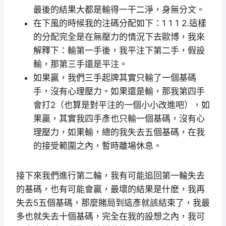
輸，那第三手還是平注。
如果贏，我們三手起牌其實只輸了一個基碼
手，沒有心理壓力。如果還是輸，那我第四手
會打2（也算是對平注的一個小小改進吧），如
果贏，其實我四手彥也只輸一個基碼，沒有心
理壓力，如果輸，總的我失去五個基碼，在我
的接受範圍之內，暫時離場休息。
接下來我們進行第二輪，我有可能追回第一輪失去
的基碼，也有可能會贏，最壞的結果是什麽，我再
失去5五個基碼，那麼賭局到這彥就該結束了，我最
多也就失去十個基碼，完全在我的設想之內，我可
以完全接受。我覺得這樣的籌碼管理是適合我的，
我只把經驗分享出來，也希望大家在我的基礎上提
出更好的方法。