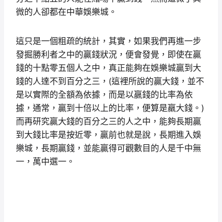
微的人卻都在中華娛樂城。
這只是一個粗疏的統計，其實，如果我們再進一步
發掘勝利者之中的贏錢狀況，便會發覺，即使在贏
錢的十點零五個人之中，真正能夠在娛樂城贏到大
錢的人達不到百分之三，(這裡所說的贏大錢，並不
是以實際的全額為依據，而是以嬴錢的比率為依
據，通常，贏到十倍以上的比率，便算是羸大錢。)
而再研究贏大錢的百分之三的人之中，能夠長期贏
到大錢比率是按近零，贏前也就是說，長期進入娛
樂城，長期贏錢，並能贏得可觀數目的人是千中無
一，萬中選一。