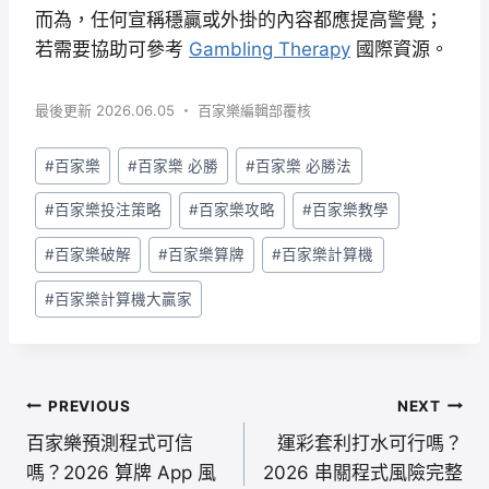
Post
#
百家樂
#
百家樂 必勝
#
百家樂 必勝法
Tags:
#
百家樂投注策略
#
百家樂攻略
#
百家樂教學
#
百家樂破解
#
百家樂算牌
#
百家樂計算機
#
百家樂計算機大贏家
文
PREVIOUS
NEXT
百家樂預測程式可信
運彩套利打水可行嗎？
章
嗎？2026 算牌 App 風
2026 串關程式風險完整
導
險與詐騙解析
解析
覽