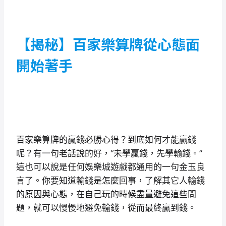
【揭秘】百家樂算牌從心態面
開始著手
百家樂算牌的贏錢必勝心得？到底如何才能贏錢
呢？有一句老話說的好，“未學贏錢，先學輸錢。”
這也可以說是任何娛樂城遊戲都通用的一句金玉良
言了。你要知道輸錢是怎麼回事，了解其它人輸錢
的原因與心態，在自己玩的時候盡量避免這些問
題，就可以慢慢地避免輸錢，從而最終贏到錢。