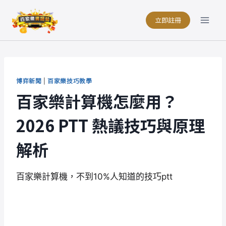
Skip
to
立即註冊
content
博弈新聞
|
百家樂技巧教學
百家樂計算機怎麼用？
2026 PTT 熱議技巧與原理
解析
百家樂計算機，不到10%人知道的技巧ptt