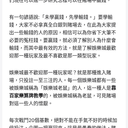
出一些輸錢的人的原因，相信可以為你省下大筆不
必要的冤枉錢。要贏錢，就必須了解別人為什麼會
輸錢，而其中最有效的方法，就是了解娛樂城最歡
迎那一種玩家及最不喜歡是那一類型玩家。
娛樂城最不歡迎​​那一種玩家呢？就是那種進入賭
場，只投註一至三注的人。每一個娛樂城都有一些
被娛樂城稱為「娛樂城老鼠」的人，這一種人是
靠
百家樂算牌教學
的，被娛樂城稱為老鼠，可見賭場
對這一些人的憎厭。
每次戰鬥20個基數，絕對不能在手氣不好的時候加
倍投注，企圖一把贏回來，這是最愚蠢的做法，賭
場短時間內可以把你清袋。至於技術，我覺得這是
百家樂最邪門的東西了。