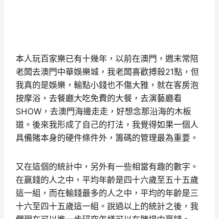
本人玩百家樂已有十幾年，以前在澳門，週末常陪
老闆去澳門中華娛樂城，我老闆喜歡搏殺21點，但
我真的是娛樂，輸點小錢也不傷大雅，就在客房泡
按摩浴，去餐廳大吃免費的大餐，去演藝廳看
SHOW，去澳門海邊走走，好想念那沿海的木板
道。後來我形成了自己的打法，我覺得如果一個人
具備賭本身的硬件條件外，籌碼的管理最為重要。
又在這個的統計中，另外有一些相當有趣的數字。
在嬴錢的人之中，平均年齡是四十六歲至五十五歲
這一組，而在輸錢最多的人之中，平均的年齡是三
十六至四十五歲這一組。說過以上的統計之後，我
們現在可以進一步研究怎樣可以在賭場中羸錢。
有一句諺語說:「未學贏錢，先學輸錢。」要學輸
錢，大家不必拿真全白銀到賭場去，在此為大家提