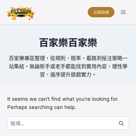
Skip
to
立即註冊
content
百家樂百家樂
百家樂專區整理，從規則、賠率、看路到投注策略一
站集結。無論新手或老手都能找到實用內容，理性學
習、循序提升遊戲實力。
It seems we can’t find what you’re looking for.
Perhaps searching can help.
搜
尋