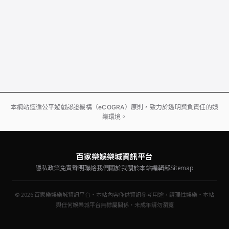
關
鍵
字:
百家樂娛樂城資訊平台
隱私政策
免責聲明
聯絡我們
關於我
關於本站編輯部
Sitemap
© 2026 百家樂娛樂城資訊平台・本站內容僅供資訊參考用途，請理性娛樂・本站
與任何娛樂城平台無隸屬關係・未成年請勿瀏覽