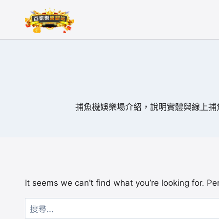
Skip
to
content
捕魚機娛樂場介紹，說明實體與線上捕
It seems we can’t find what you’re looking for. P
搜
尋