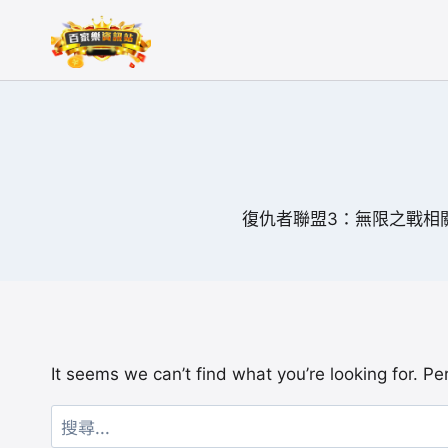
Skip
to
content
復仇者聯盟3：無限之戰相
It seems we can’t find what you’re looking for. P
搜
尋