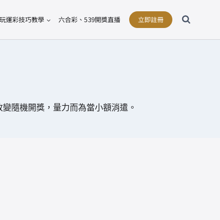
玩運彩技巧教學
六合彩、539開獎直播
立即註冊
改變隨機開獎，量力而為當小額消遣。