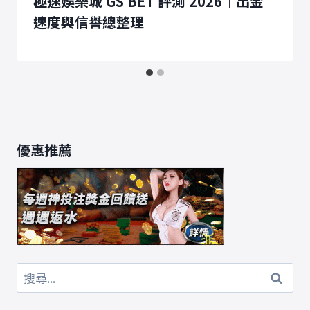
極速娛樂城 GS BET 評測 2026｜出金
速度與信譽總整理
優惠推薦
搜
尋
關