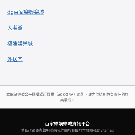
dg百家樂娛樂城
大老爺
極速娛樂城
外送茶
百家樂娛樂城資訊平台
隱私政策
免責聲明
聯絡我們
關於我
關於本站編輯部
Sitemap