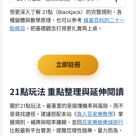
想更深入了解 21點（Blackjack）的完整規則、各
種變體與數學原理，也可以參考
維基百科的二十一
點條目
，把基礎觀念打得更扎實再上桌。
立即註冊
21點玩法 重點整理與延伸閱讀
關於21點玩法，最重要的是搞懂機率與風險，而不
是尋找捷徑。建議搭配本站《
真人百家樂教學
》掌
握規則、補牌與賠率邏輯，並回
百家樂娛樂城排行
比較最新平台實測。提醒您理性娛樂、量力而為，