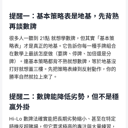
提醒一：基本策略表是地基，先背熟
再談數牌
很多人一聽到 21點 就想學數牌，但其實「基本策
略表」才是真正的地基。它告訴你每一種手牌組合
在數學上最該怎麼做（要牌、停牌、加倍還是分
牌）。連基本策略都背不熟就想數牌，等於地基沒
打好就想蓋三樓。先把策略表練到反射動作，你的
勝率自然就拉上來了。
提醒二：數牌能降低劣勢，但不是穩
贏外掛
Hi-Lo 數牌法確實能把長期劣勢縮小、甚至在特定
時機反超賭場，但它要求極高的專注與大量練習，