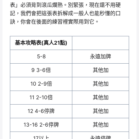
表」必須背到滾瓜爛熟。別緊張，現在還不用硬
記，我們會把這張表拆解成一般人也能秒懂的口
訣，你會在後面的練習裡實際用到它。
基本攻略表(真人21點)
5-8
永遠加牌
9 3-6倍
其他加
10 2-9倍
其他加
11 2-10倍
其他加
12 4-6停牌
其他加
13-16 2-6停牌
其他加
17以上
永遠停牌