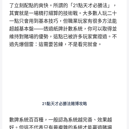
了立刻配點的爽快。所謂的「21點天才必勝法」，
其實就是一場精打細算的技術戰。大多數人玩二十
一點只會用到基本技巧，但職業玩家有很多方法能
超越基本盤——透過紙牌計數系統，你可以取得並
維持對賭場的優勢，這點已被許多玩家實證過。不
過先爆個雷：這需要苦練，不是看完就會。
21點天才必勝法賭博攻略
數牌系統百百種，一般認為系統越完善、效果越
好。但這不代表只有最複雜的系統才能贏過賭場