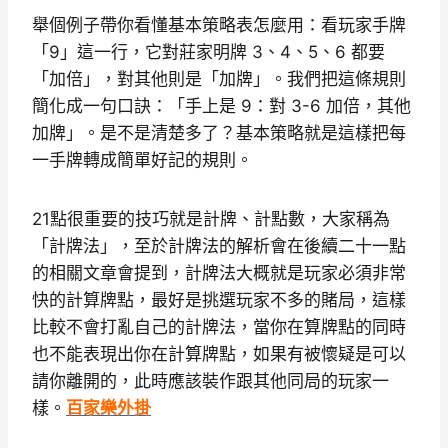
舉個例子帶你看懂基本策略表怎麼用：看玩家手牌
「9」這一行，它對莊家明牌 3、4、5、6 都要
「加倍」，對其他則是「加牌」。我們把這條規則
簡化成一句口訣：「手上是 9：對 3-6 加倍，其他
加牌」。是不是清楚多了？基本策略就是這樣把每
一手牌轉成簡單好記的規則。
21點很重要的技巧就是計牌、計點數，大家稱為
「計牌法」，至於計牌法的解析會在後續二十一點
的相關文章會提到，計牌法大概就是玩家必須非常
快的計算牌點，最好是挑選玩家不多的賭局，這樣
比較不會打亂自己的計牌法，當你在算牌點的同時
也不能表現出你在計算牌點，如果有被懷疑是可以
請你離開的，此時應該裝作跟其他同局的玩家一
樣。
百
家樂外掛