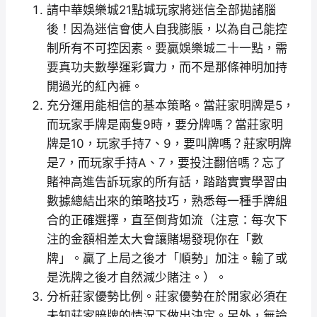
請中華娛樂城21點城玩家將迷信全部拋諸腦
後！因為迷信會使人自我膨脹，以為自己能控
制所有不可控因素。要贏娛樂城二十一點，需
要真功夫數學運彩實力，而不是那條神明加持
開過光的紅內褲。
充分運用能相信的基本策略。當莊家明牌是5，
而玩家手牌是兩隻9時，要分牌嗎？當莊家明
牌是10，玩家手持7、9，要叫牌嗎？莊家明牌
是7，而玩家手持A、7，要投注翻倍嗎？忘了
賭神高進告訴玩家的所有話，踏踏實實學習由
數據總結出來的策略技巧，熟悉每一種手牌組
合的正確選擇，直至倒背如流（注意：每次下
注的金額相差太大會讓賭場發現你在「數
牌」。贏了上局之後才「順勢」加注。輸了或
是洗牌之後才自然減少賭注。）。
分析莊家優勢比例。莊家優勢在於閒家必須在
未知莊家暗牌的情況下做出決定。另外，無論